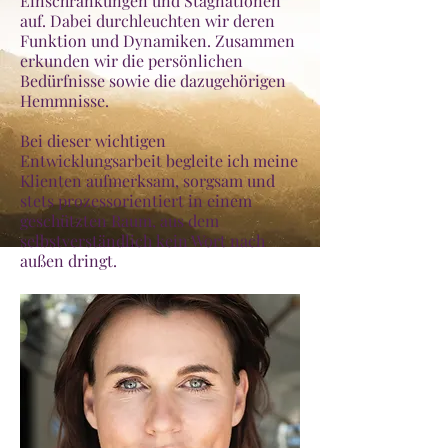
Einschränkungen und Stagnationen
auf. Dabei durchleuchten wir deren
Funktion und Dynamiken. Zusammen
erkunden wir die persönlichen
Bedürfnisse sowie die dazugehörigen
Hemmnisse.
Bei dieser wichtigen
Entwicklungsarbeit begleite ich meine
Klienten aufmerksam, sorgsam und
stets prozessorientiert in einem
geschützten Raum, aus dem
selbstverständlich kein Wort nach
außen dringt.