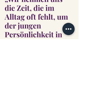
die Zeit, die im
Alltag oft fehlt, um
der jungen
Persönlichkeit in
Ihnen die nötige
Weiterentwicklung
zu ermöglichen.“
Coaching und Beratung
COACHING ALS KÖNIGSWEG
Ihre Anliegen betrachte ich als Coach
niemals isoliert oder als einziges
Phänomen. Ich sehe Sie immer in