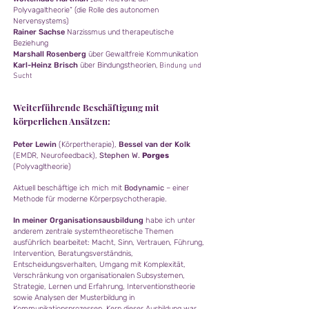
Polyvagaltheorie“ (die Rolle des autonomen
Nervensystems)
Rainer Sachse
Narzissmus und therapeutische
Beziehung
Marshall Rosenberg
über Gewaltfreie Kommunikation
Karl-Heinz Brisch
über Bindungstheorien
, Bindung und
Sucht
Weiterführende Beschäftigung mit
körperlichen Ansätzen:
Peter Lewin
(Körpertherapie),
Bessel van der Kolk
(EMDR, Neurofeedback),
Stephen W.
Por
ges
(Polyvagltheorie)
Aktuell beschäftige ich mich mit
Bodynamic
– einer
Methode für moderne Körperpsychotherapie.
In meiner Organisationsausbildung
habe ich unter
anderem zentrale systemtheoretische Themen
ausführlich bearbeitet: Macht, Sinn, Vertrauen, Führung,
Intervention, Beratungsverständnis,
Entscheidungsverhalten, Umgang mit Komplexität,
Verschränkung von organisationalen Subsystemen,
Strategie, Lernen und Erfahrung, Interventionstheorie
sowie Analysen der Musterbildung in
Kommuni
kationsprozessen. Kern dieser Ausbildung war