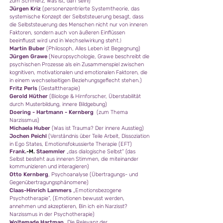
zum Schmerz, Was ist, darf sein!
)
Jürgen Kriz
(personenzentrierte Systemtheorie, das
systemische Konzept der Selbststeuerung besagt, dass
die Selbststeuerung
des Menschen nicht nur von inneren
Faktoren, sondern auch von äußeren Einflüssen
beeinflusst wird und in Wechselwirkung steht.
)
Martin Buber
(Philosoph, Alles Leben ist Begegnung)
Jürgen Grawe
(Neuropsychologie, Grawe beschreibt die
psychischen Prozesse als ein Zusammenspiel zwischen
kognitiven, motivationalen und emotionalen Faktoren, die
in einem wechselseitigen Beziehungsgeflecht stehen.)
Fritz Perls
(Gestalttherapie)
Gerold Hüther
(Biologe & Hirnforscher, Überstabilität
durch Musterbildung, innere Bildgebung)
Doering - Hartmann - Kernberg
(
zum Thema
Narzissmus)
Michaela Huber
(Was ist Trauma? Der innere Ausstieg)
Jochen Peichl
(Verständnis über Teile Arbeit, Dissoziation
in Ego States, Emotionsfokussierte Therapie (EFT)
Frank.
-M.
Staemmler
„das dialogische Selbst“ (das
Selbst
besteht aus inneren Stimmen, die miteinander
kommunizieren und interagieren
)
Otto Kernberg
, Psychoanalyse (Übertragungs- und
Gegenübertragungsphänomene)
Claas-Hinrich Lamm
ers
„Emotionsbezogene
Psychotherapie“, (Emotionen bewusst werden,
annehmen und akzeptieren
,
Bin ich ein
Narzisst?
Narzissmus in der Psychotherapie
)
Woltemade Hartman
„Die Relevanz der